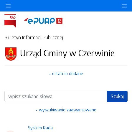
Ukryj/pokaż menu przedmiotowe
Uk
Biuletyn Informacji Publicznej
Urząd Gminy w Czerwinie
ostatnio dodane
Wyszukiwarka
Szukaj
wyszukiwanie zaawansowane
System Rada