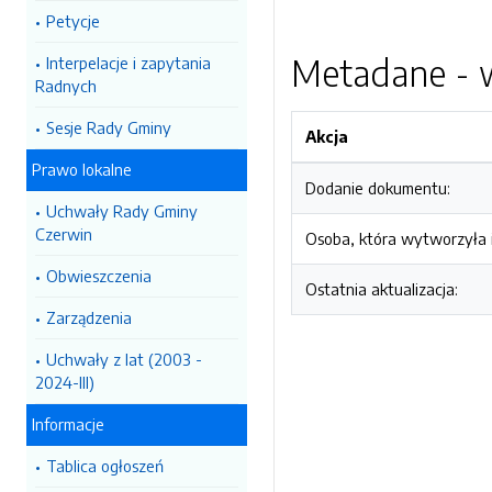
Petycje
Metadane - w
Interpelacje i zapytania
Radnych
Sesje Rady Gminy
Akcja
Prawo lokalne
Dodanie dokumentu:
Uchwały Rady Gminy
Czerwin
Osoba, która wytworzyła i
Obwieszczenia
Ostatnia aktualizacja:
Zarządzenia
Uchwały z lat (2003 -
2024-III)
Informacje
Tablica ogłoszeń