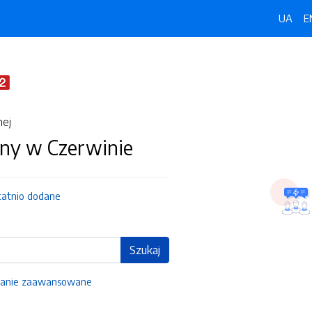
UA
E
nej
ny w Czerwinie
tatnio dodane
Szukaj
anie zaawansowane