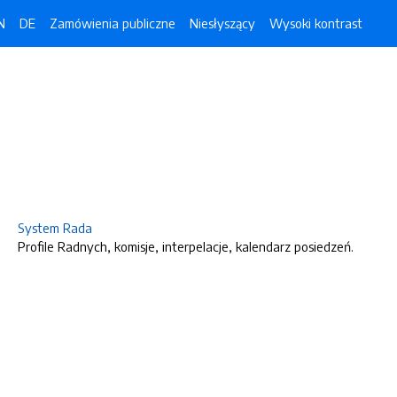
N
DE
Zamówienia publiczne
Niesłyszący
Wysoki kontrast
System Rada
Profile Radnych, komisje, interpelacje, kalendarz posiedzeń.