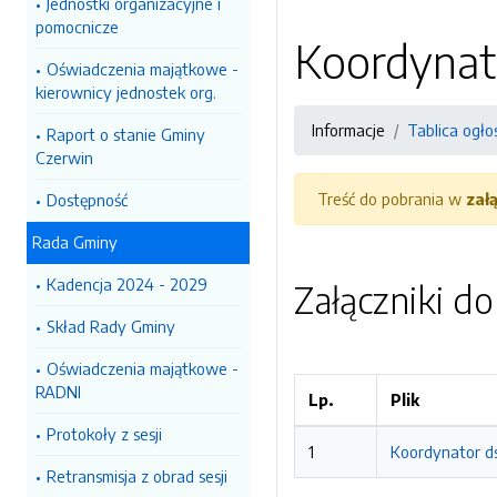
Jednostki organizacyjne i
pomocnicze
Koordynat
Oświadczenia majątkowe -
kierownicy jednostek org.
Informacje
Tablica ogło
Raport o stanie Gminy
Czerwin
Treść do pobrania w
zał
Dostępność
Rada Gminy
Kadencja 2024 - 2029
Załączniki d
Skład Rady Gminy
Oświadczenia majątkowe -
RADNI
Lp.
Plik
Protokoły z sesji
1
Koordynator ds
Retransmisja z obrad sesji