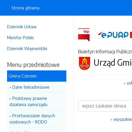
Strona główna
Dziennik Ustaw
Monitor Polski
Dziennik Wojewódzki
Biuletyn Informacji Publicz
Urząd Gmi
Menu przedmiotowe
Gmina Czerwin
os
Dane teleadresowe
Podstawy prawne
Wyszukiwarka
działania samorządu
Przetwarzanie danych
wyszukiw
osobowych - RODO