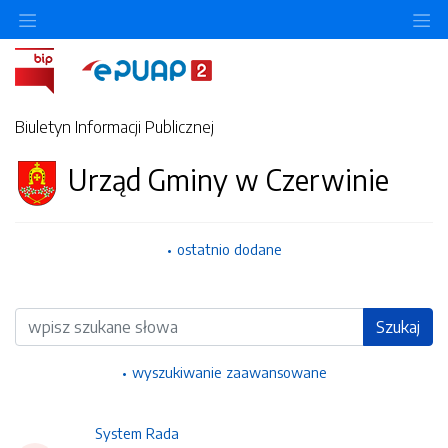
Ukryj/pokaż menu przedmiotowe
Uk
Biuletyn Informacji Publicznej
Urząd Gminy w Czerwinie
ostatnio dodane
Wyszukiwarka
Szukaj
wyszukiwanie zaawansowane
System Rada