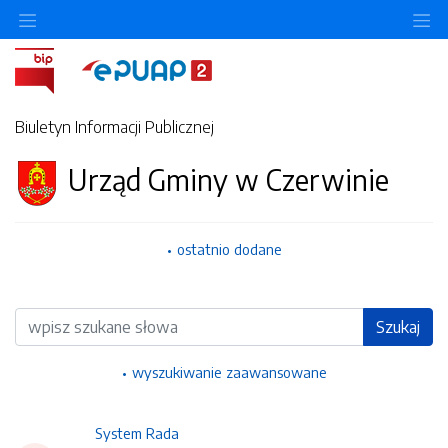
Ukryj/pokaż menu przedmiotowe
Uk
Biuletyn Informacji Publicznej
Urząd Gminy w Czerwinie
ostatnio dodane
Wyszukiwarka
Szukaj
wyszukiwanie zaawansowane
System Rada