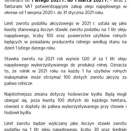
terminach od
1 lutego 2021 r. do 1 marca 2021 r.
- wraz z
fakturami VAT potwierdzającymi zakup oleju napędowego w
okresie od 1 sierpnia 2020 r. do 31 stycznia 2021 roku.
Limit zwrotu podatku akcyzowego w 2021 r. ustala się jako
kwotę stanowiącą iloczyn stawki zwrotu podatku na 1 litr oleju
napędowego, liczby 100 oraz powierzchni użytków rolnych
będących w posiadaniu producenta rolnego według stanu na
dzień 1 lutego danego roku.
Stawka zwrotu na 2021 rok wynosi 1,00 zł za 1 litr oleju
napędowego wykorzystywanego do produkcji rolnej. Oznacza
to, że rolnik w 2021 roku na każdy 1 ha użytków rolnych
maksymalnie może otrzymać 100 złotych zwrotu akcyzy za
paliwo rolnicze.
Najistotniejsza zmiana dotyczy hodowców bydła. Będą mogli
ubiegać się, poza kwotą 100 złotych do każdego hektara,
również o dopłaty do paliwa wykorzystywanego przy chowie i
hodowli bydła.
Limit zwrotu będzie wyliczany jako iloczyn stawki zwrotu
podatku na 1 litr oleju napędowego, liczby 30 oraz średniej