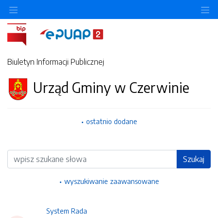
Ukryj/pokaż menu przedmiotowe
Uk
Biuletyn Informacji Publicznej
Urząd Gminy w Czerwinie
ostatnio dodane
Wyszukiwarka
Szukaj
wyszukiwanie zaawansowane
System Rada