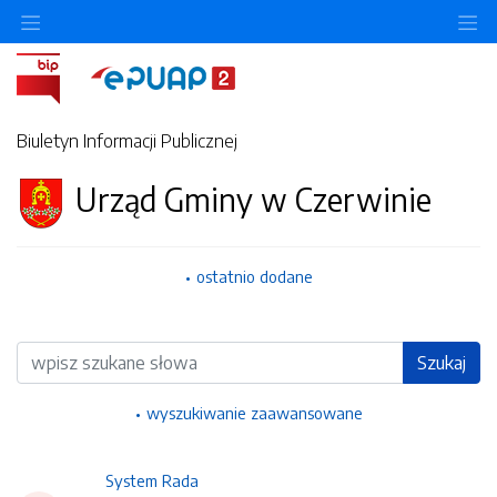
Ukryj/pokaż menu przedmiotowe
Uk
Biuletyn Informacji Publicznej
Urząd Gminy w Czerwinie
ostatnio dodane
Wyszukiwarka
Szukaj
wyszukiwanie zaawansowane
System Rada