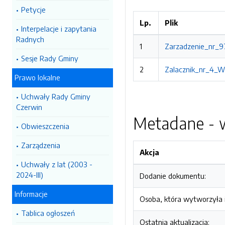
Petycje
Lp.
Plik
Interpelacje i zapytania
Radnych
1
Zarzadzenie_nr_9
Sesje Rady Gminy
2
Zalacznik_nr_4_W
Prawo lokalne
Uchwały Rady Gminy
Czerwin
Metadane - w
Obwieszczenia
Zarządzenia
Akcja
Uchwały z lat (2003 -
2024-III)
Dodanie dokumentu:
Informacje
Osoba, która wytworzyła i
Tablica ogłoszeń
Ostatnia aktualizacja: