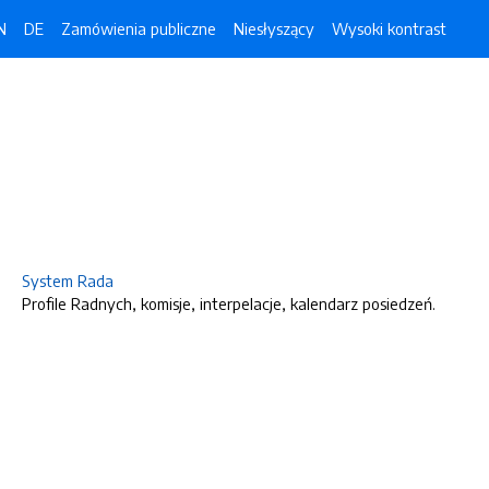
N
DE
Zamówienia publiczne
Niesłyszący
Wysoki kontrast
System Rada
Profile Radnych, komisje, interpelacje, kalendarz posiedzeń.