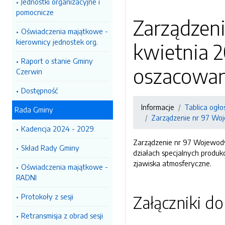
Jednostki organizacyjne i
pomocnicze
Zarządzen
Oświadczenia majątkowe -
kierownicy jednostek org.
kwietnia 2
Raport o stanie Gminy
oszacowan
Czerwin
Dostępność
Informacje
Tablica ogło
Rada Gminy
Zarządzenie nr 97 Woj
Kadencja 2024 - 2029
Zarządzenie nr 97 Wojewody
Skład Rady Gminy
działach specjalnych produk
zjawiska atmosferyczne.
Oświadczenia majątkowe -
RADNI
Protokoły z sesji
Załączniki d
Retransmisja z obrad sesji