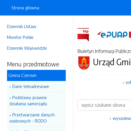
Strona główna
Dziennik Ustaw
Monitor Polski
Dziennik Wojewódzki
Biuletyn Informacji Publicz
Urząd Gmi
Menu przedmiotowe
Gmina Czerwin
os
Dane teleadresowe
Podstawy prawne
Wyszukiwarka
działania samorządu
Przetwarzanie danych
wyszukiw
osobowych - RODO