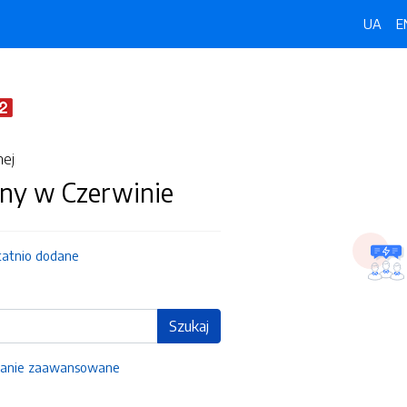
UA
E
nej
ny w Czerwinie
tatnio dodane
Szukaj
anie zaawansowane