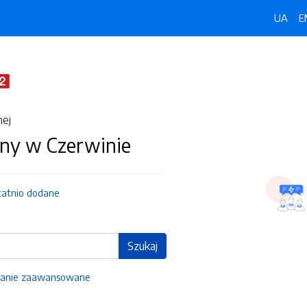
UA
E
nej
ny w Czerwinie
tatnio dodane
Szukaj
anie zaawansowane