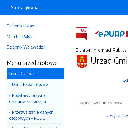
Strona główna
Dziennik Ustaw
Monitor Polski
Dziennik Wojewódzki
Biuletyn Informacji Publicz
Urząd Gmi
Menu przedmiotowe
Gmina Czerwin
os
Dane teleadresowe
Podstawy prawne
Wyszukiwarka
działania samorządu
Przetwarzanie danych
wyszukiw
osobowych - RODO