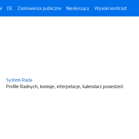
N
DE
Zamówienia publiczne
Niesłyszący
Wysoki kontrast
System Rada
Profile Radnych, komisje, interpelacje, kalendarz posiedzeń.