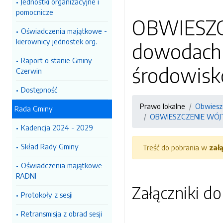
Jednostki organizacyjne i
pomocnicze
OBWIESZC
Oświadczenia majątkowe -
kierownicy jednostek org.
dowodach 
Raport o stanie Gminy
środowis
Czerwin
Dostępność
Prawo lokalne
Obwiesz
Rada Gminy
OBWIESZCZENIE WÓJTA
Kadencja 2024 - 2029
Skład Rady Gminy
Treść do pobrania w
zał
Oświadczenia majątkowe -
RADNI
Załączniki d
Protokoły z sesji
Retransmisja z obrad sesji