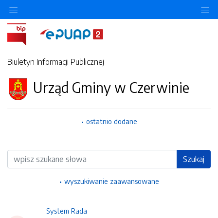
Ukryj/pokaż menu przedmiotowe
Uk
Biuletyn Informacji Publicznej
Urząd Gminy w Czerwinie
ostatnio dodane
Wyszukiwarka
Szukaj
wyszukiwanie zaawansowane
System Rada