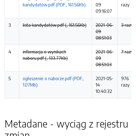
kandydatów.pdf (PDF, 161.56Kb)
09
razy
09:16:07
3
lista kandydatów.pdf (, 161.56Kb)
2021-06-
3 razy
09
08:51:03
4
informacja o wynikach
2021-06-
7 razy
naboru.pdf (, 133.77Kb)
09
08:51:03
5
ogłoszenie o naborze.pdf (PDF,
2021-05-
976
1.07Mb)
14
razy
10:40:32
Metadane - wyciąg z rejestru
zmian