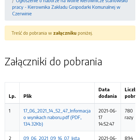
Ogłoszenie o naborze na wolne kierownicze stanowisko
pracy - Kierownika Zakładu Gospodarki Komunalnej w
Czerwinie
Treść do pobrania w
załączniku
poniżej.
Załączniki do pobrania
Data
Liczba
Lp.
Plik
dodania
pobra
1
17_06_2021_14_52_47_Informacja
2021-06-
780
o wynikach naboru.pdf (PDF,
17
razy
134.32Kb)
14:52:47
2
09_06_2021_09_16_07_lista
2021-06-
894