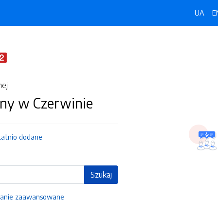
UA
E
nej
ny w Czerwinie
tatnio dodane
Szukaj
anie zaawansowane