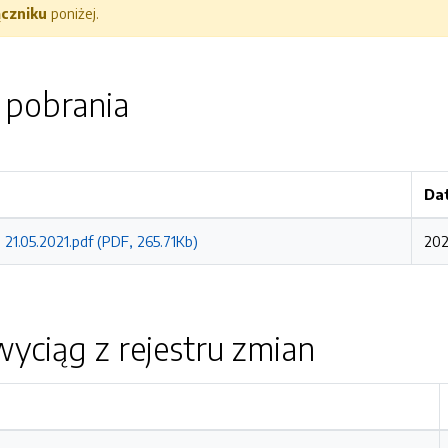
ączniku
poniżej.
o pobrania
Da
21.05.2021.pdf (PDF, 265.71Kb)
202
yciąg z rejestru zmian