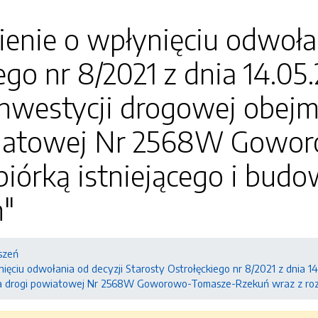
nie o wpłynięciu odwołan
ego nr 8/2021 z dnia 14.05.
 inwestycji drogowej obej
wiatowej Nr 2568W Gowo
zbiórką istniejącego i bu
n"
szeń
ęciu odwołania od decyzji Starosty Ostrołęckiego nr 8/2021 z dnia 14.
a drogi powiatowej Nr 2568W Goworowo-Tomasze-Rzekuń wraz z rozbi