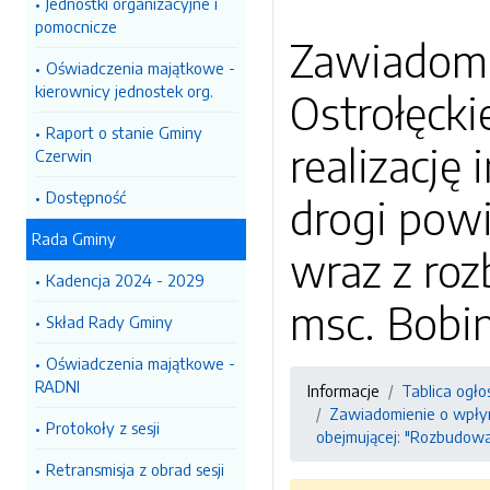
Jednostki organizacyjne i
pomocnicze
Zawiadomie
Oświadczenia majątkowe -
kierownicy jednostek org.
Ostrołęcki
Raport o stanie Gminy
realizację
Czerwin
Dostępność
drogi po
Rada Gminy
wraz z ro
Kadencja 2024 - 2029
msc. Bobi
Skład Rady Gminy
Oświadczenia majątkowe -
RADNI
Informacje
Tablica ogło
Zawiadomienie o wpłyni
Protokoły z sesji
obejmującej: "Rozbudow
Retransmisja z obrad sesji