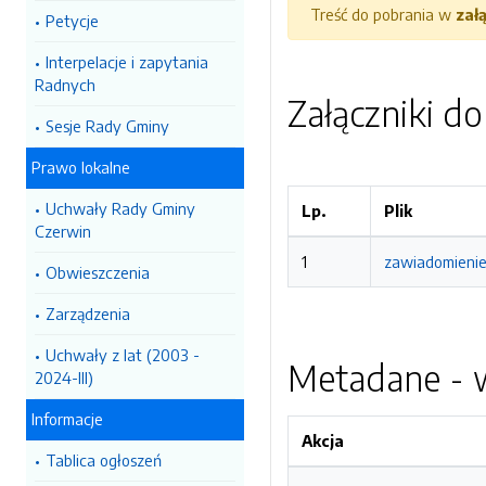
Treść do pobrania w
zał
Petycje
Interpelacje i zapytania
Radnych
Załączniki d
Sesje Rady Gminy
Prawo lokalne
Uchwały Rady Gminy
Lp.
Plik
Czerwin
1
zawiadomienie 
Obwieszczenia
Zarządzenia
Uchwały z lat (2003 -
Metadane - w
2024-III)
Informacje
Akcja
Tablica ogłoszeń