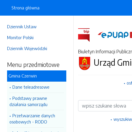
Strona główna
Dziennik Ustaw
Monitor Polski
Dziennik Wojewódzki
Biuletyn Informacji Publicz
Urząd Gmi
Menu przedmiotowe
Gmina Czerwin
os
Dane teleadresowe
Podstawy prawne
Wyszukiwarka
działania samorządu
Przetwarzanie danych
wyszukiw
osobowych - RODO