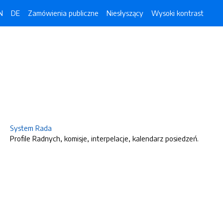
N
DE
Zamówienia publiczne
Niesłyszący
Wysoki kontrast
System Rada
Profile Radnych, komisje, interpelacje, kalendarz posiedzeń.