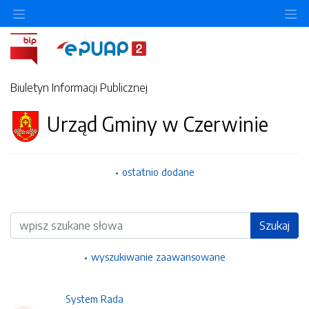
Ukryj/pokaż menu przedmiotowe
Uk
Biuletyn Informacji Publicznej
Urząd Gminy w Czerwinie
ostatnio dodane
Wyszukiwarka
Szukaj
wyszukiwanie zaawansowane
System Rada