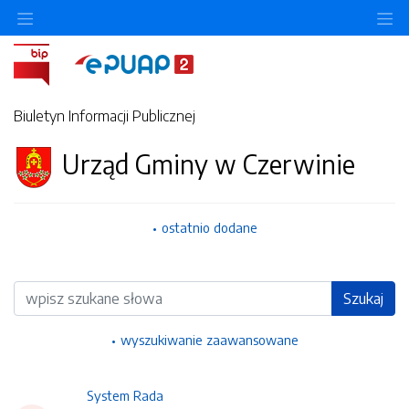
Ukryj/pokaż menu przedmiotowe
Uk
Biuletyn Informacji Publicznej
Urząd Gminy w Czerwinie
ostatnio dodane
Wyszukiwarka
Szukaj
wyszukiwanie zaawansowane
System Rada