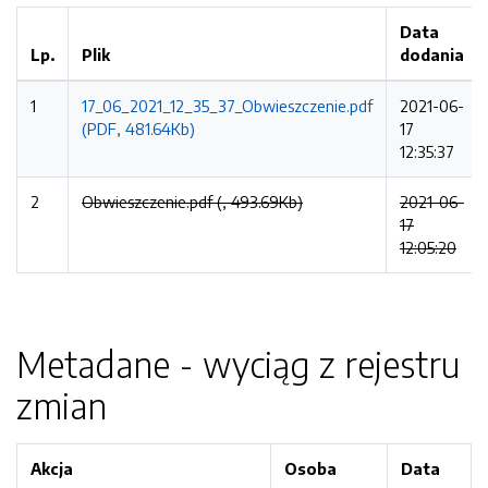
Data
Lp.
Plik
dodania
1
17_06_2021_12_35_37_Obwieszczenie.pdf
2021-06-
(PDF, 481.64Kb)
17
12:35:37
2
Obwieszczenie.pdf (, 493.69Kb)
2021-06-
17
12:05:20
Metadane - wyciąg z rejestru
zmian
Akcja
Osoba
Data