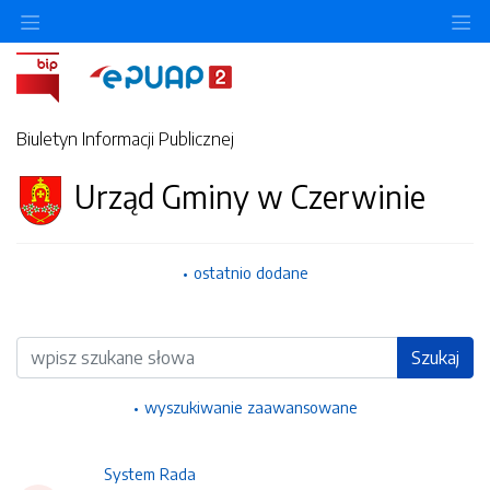
Ukryj/pokaż menu przedmiotowe
Uk
Biuletyn Informacji Publicznej
Urząd Gminy w Czerwinie
ostatnio dodane
Wyszukiwarka
Szukaj
wyszukiwanie zaawansowane
System Rada