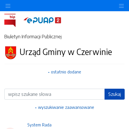
Ukryj/pokaż menu przedmiotowe
Uk
Biuletyn Informacji Publicznej
Urząd Gminy w Czerwinie
ostatnio dodane
Wyszukiwarka
Szukaj
wyszukiwanie zaawansowane
System Rada