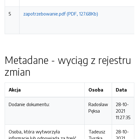
5
zapotrzebowanie.pdf (PDF, 127.68Kb)
Metadane - wyciąg z rejestru
zmian
Akcja
Osoba
Data
Dodanie dokumentu:
Radosław
28-10-
Pęksa
2021
11:27:35
Osoba, która wytworzyła
Tadeusz
28-10-
informację lub odpowiada za treść
Tyszka
2021