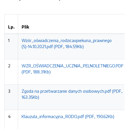
Lp.
Plik
1
Wzór_oświadczenia_rodzicaopiekuna_prawnego
(5)-14.10.2021.pdf (PDF, 184.59Kb)
2
WZR_OŚWIADCZENIA_UCZNIA_PELNOLETNIEGO.PDF
(PDF, 188.31Kb)
3
Zgoda na przetwarzanie danych osobowych.pdf (PDF,
163.35Kb)
4
Klauzula_informacyjna_RODO.pdf (PDF, 190.62Kb)