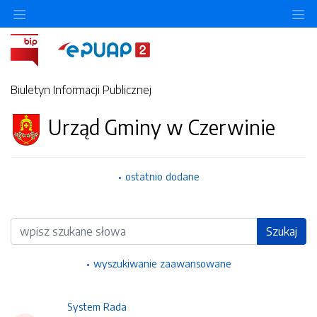
Ukryj/pokaż menu przedmiotowe
Uk
Biuletyn Informacji Publicznej
Urząd Gminy w Czerwinie
ostatnio dodane
Wyszukiwarka
Szukaj
wyszukiwanie zaawansowane
System Rada