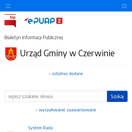
Ukryj/pokaż menu przedmiotowe
Uk
Biuletyn Informacji Publicznej
Urząd Gminy w Czerwinie
ostatnio dodane
Wyszukiwarka
Szukaj
wyszukiwanie zaawansowane
System Rada