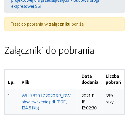
projektowej dla przedsięwzięcia - Budowa drogi
ekspresowej S61
Treść do pobrania w
załączniku
poniżej.
Załączniki do pobrania
Data
Liczba
Lp.
Plik
dodania
pobrań
1
WI-I.7820.1.7.2020.RR_DW
2021-11-
599
obwieszczenie.pdf (PDF,
18
razy
124.91Kb)
12:02:30