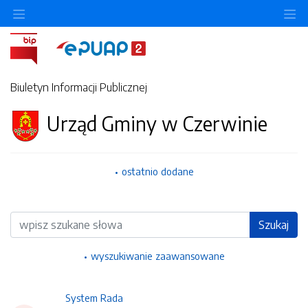
Ukryj/pokaż menu przedmiotowe
Uk
Biuletyn Informacji Publicznej
Urząd Gminy w Czerwinie
ostatnio dodane
Wyszukiwarka
Szukaj
wyszukiwanie zaawansowane
System Rada