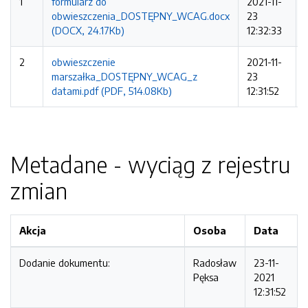
1
formularz do
2021-11-
obwieszczenia_DOSTĘPNY_WCAG.docx
23
(DOCX, 24.17Kb)
12:32:33
2
obwieszczenie
2021-11-
marszałka_DOSTĘPNY_WCAG_z
23
datami.pdf (PDF, 514.08Kb)
12:31:52
Metadane - wyciąg z rejestru
zmian
Akcja
Osoba
Data
Dodanie dokumentu:
Radosław
23-11-
Pęksa
2021
12:31:52