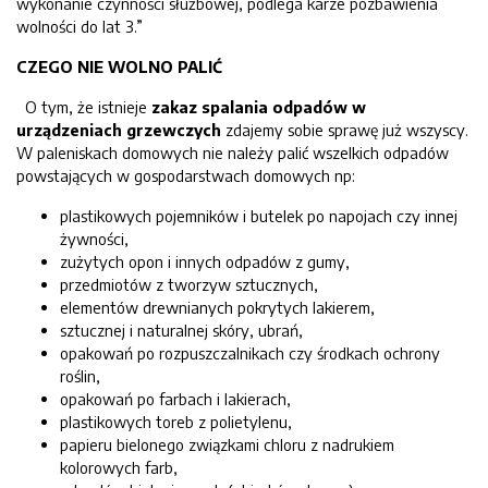
wykonanie czynności służbowej, podlega karze pozbawienia
wolności do lat 3.”
CZEGO NIE WOLNO PALIĆ
O tym, że istnieje
zakaz spalania odpadów w
urządzeniach grzewczych
zdajemy sobie sprawę już wszyscy.
W paleniskach domowych nie należy palić wszelkich odpadów
powstających w gospodarstwach domowych np:
plastikowych pojemników i butelek po napojach czy innej
żywności,
zużytych opon i innych odpadów z gumy,
przedmiotów z tworzyw sztucznych,
elementów drewnianych pokrytych lakierem,
sztucznej i naturalnej skóry, ubrań,
opakowań po rozpuszczalnikach czy środkach ochrony
roślin,
opakowań po farbach i lakierach,
plastikowych toreb z polietylenu,
papieru bielonego związkami chloru z nadrukiem
kolorowych farb,