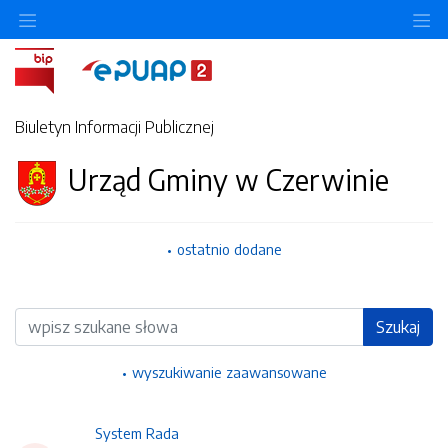
Ukryj/pokaż menu przedmiotowe
Uk
Biuletyn Informacji Publicznej
Urząd Gminy w Czerwinie
ostatnio dodane
Wyszukiwarka
Szukaj
wyszukiwanie zaawansowane
System Rada