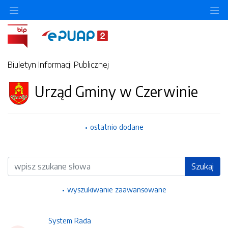
Ukryj/pokaż menu przedmiotowe
Uk
Biuletyn Informacji Publicznej
Urząd Gminy w Czerwinie
ostatnio dodane
Wyszukiwarka
Szukaj
wyszukiwanie zaawansowane
System Rada