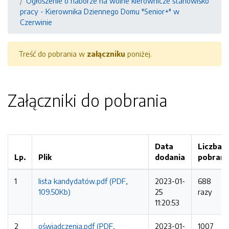
Ogłoszenie o naborze na wolne kierownicze stanowisko
pracy - Kierownika Dziennego Domu "Senior+" w
Czerwinie
Treść do pobrania w
załączniku
poniżej.
Załączniki do pobrania
Data
Liczba
Lp.
Plik
dodania
pobrań
1
lista kandydatów.pdf (PDF,
2023-01-
688
109.50Kb)
25
razy
11:20:53
2
oświadczenia.pdf (PDF,
2023-01-
1007