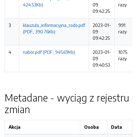
424.53Kb)
09
razy
09:42:25
3
klauzula_informacyjna_rodo.pdf
2023-01-
991
(PDF, 390.76Kb)
09
razy
09:42:25
4
nabór.pdf (PDF, 945.69Kb)
2023-01-
1075
09
razy
09:40:53
Metadane - wyciąg z rejestru
zmian
Akcja
Osoba
Data