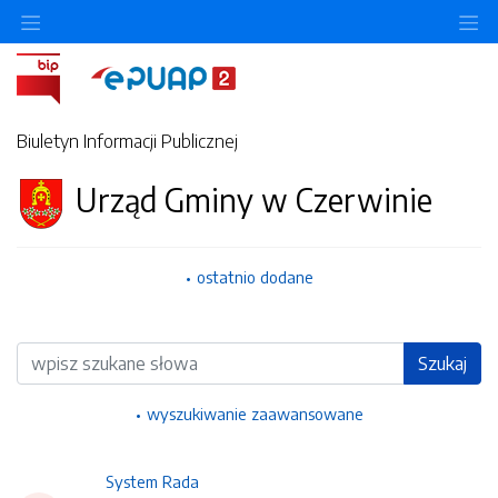
Ukryj/pokaż menu przedmiotowe
Uk
Biuletyn Informacji Publicznej
Urząd Gminy w Czerwinie
ostatnio dodane
Wyszukiwarka
Szukaj
wyszukiwanie zaawansowane
System Rada