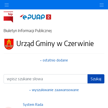
Ukryj/pokaż menu przedmiotowe
Uk
Biuletyn Informacji Publicznej
Urząd Gminy w Czerwinie
ostatnio dodane
Wyszukiwarka
Szukaj
wyszukiwanie zaawansowane
System Rada