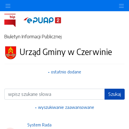
Ukryj/pokaż menu przedmiotowe
Uk
Biuletyn Informacji Publicznej
Urząd Gminy w Czerwinie
ostatnio dodane
Wyszukiwarka
Szukaj
wyszukiwanie zaawansowane
System Rada