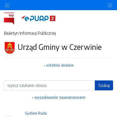
Ukryj/pokaż menu przedmiotowe
Uk
Biuletyn Informacji Publicznej
Urząd Gminy w Czerwinie
ostatnio dodane
Wyszukiwarka
Szukaj
wyszukiwanie zaawansowane
System Rada