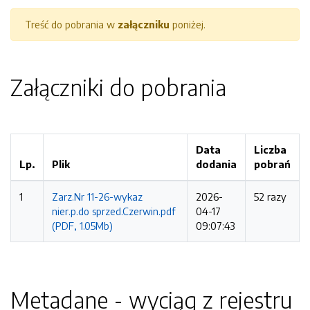
Treść do pobrania w
załączniku
poniżej.
Załączniki do pobrania
Data
Liczba
Lp.
Plik
dodania
pobrań
1
Zarz.Nr 11-26-wykaz
2026-
52 razy
nier.p.do sprzed.Czerwin.pdf
04-17
(PDF, 1.05Mb)
09:07:43
Metadane - wyciąg z rejestru