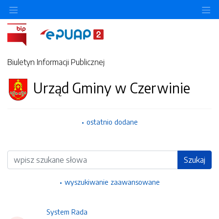
Ukryj/pokaż menu przedmiotowe
Uk
Biuletyn Informacji Publicznej
Urząd Gminy w Czerwinie
ostatnio dodane
Wyszukiwarka
Szukaj
wyszukiwanie zaawansowane
System Rada